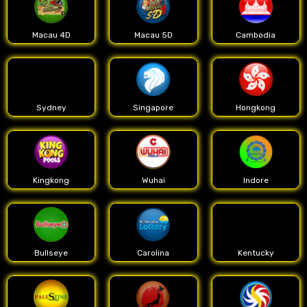
Macau 4D
Macau 5D
Cambodia
Sydney
Singapore
Hongkong
Kingkong
Wuhai
Indore
Bullseye
Carolina
Kentucky