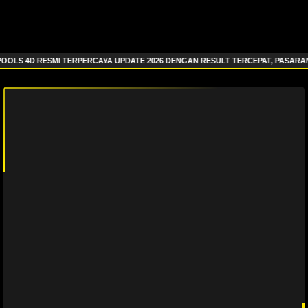
S 4D RESMI TERPERCAYA UPDATE 2026 DENGAN RESULT TERCEPAT, PASARAN LE